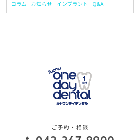
コラム
お知らせ
インプラント
Q&A
2022.8.6ヤンリンデセミナー
2022.08.11
2022.7.22ヤンリンデ歯周病
2022.08.06
セミナー その２
インプラントと噛み合わせ
2022.07.27
ｾﾚｯｸワンデイトリートメント
2022.07.21
研修 イン 姫路
インビザライン矯正は最
2022.07.15
強！！
ご予約・相談
ドクターリンデ ウエブセミ
2022.07.05