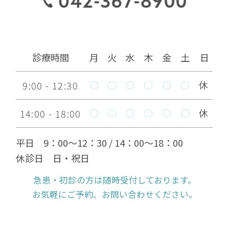
ナー 2022.6.10
美しい歯への道 その①～歯
2022.06.20
ブラシ～
診療時間
月
火
水
木
金
土
日
9:00 - 12:30
なぜ 定期的に歯医者に通う
〇
〇
〇
〇
〇
〇
休
2022.06.13
べきなのか
14:00 - 18:00
〇
〇
〇
〇
〇
〇
休
矯正終了後の矯正相談
2022.05.26
平日 9：00～12：30 / 14：00～18：00
休診日 日・祝日
抜歯は痛くないですか
2022.05.19
急患・初診の方は随時受付しております。
お気軽にご予約、お問い合わせください。
院長のインビザライン日記
2022.05.14