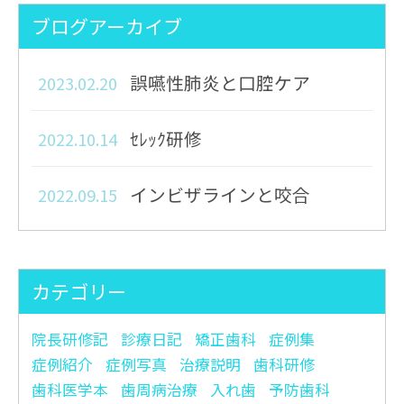
ブログアーカイブ
誤嚥性肺炎と口腔ケア
2023.02.20
ｾﾚｯｸ研修
2022.10.14
インビザラインと咬合
2022.09.15
カリオロジー zoom研修
2022.09.01
peter Lingstrom
カテゴリー
インビザライン矯正院長日
2022.08.22
院長研修記
診療日記
矯正歯科
症例集
記
症例紹介
症例写真
治療説明
歯科研修
歯科医学本
歯周病治療
入れ歯
予防歯科