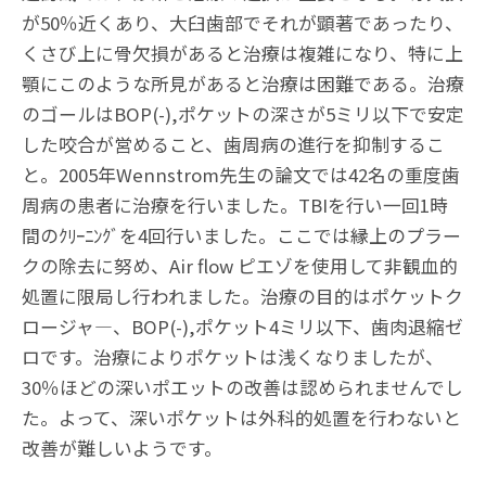
が50％近くあり、大臼歯部でそれが顕著であったり、
くさび上に骨欠損があると治療は複雑になり、特に上
顎にこのような所見があると治療は困難である。治療
のゴールはBOP(-),ポケットの深さが5ミリ以下で安定
した咬合が営めること、歯周病の進行を抑制するこ
と。2005年Wennstrom先生の論文では42名の重度歯
周病の患者に治療を行いました。TBIを行い一回1時
間のｸﾘｰﾆﾝｸﾞを4回行いました。ここでは縁上のプラー
クの除去に努め、Air flow ピエゾを使用して非観血的
処置に限局し行われました。治療の目的はポケットク
ロージャ―、BOP(-),ポケット4ミリ以下、歯肉退縮ゼ
ロです。治療によりポケットは浅くなりましたが、
30％ほどの深いポエットの改善は認められませんでし
た。よって、深いポケットは外科的処置を行わないと
改善が難しいようです。