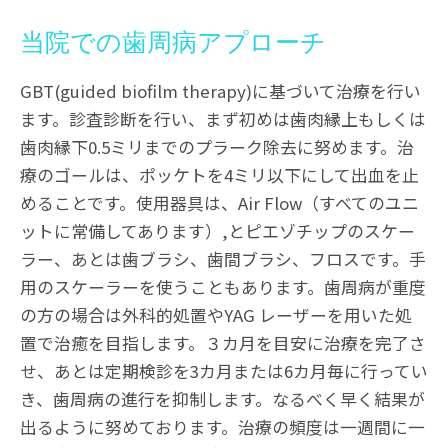
当院での歯周病アプローチ
GBT(guided biofilm therapy)に基づいて治療を行い
ます。診査診断を行い、まず初めは歯肉縁上もしくは
歯肉縁下0.5ミリまでのプラーク除去に努めます。治
療のゴールは、ポッケトを4ミリ以下にして出血を止
めることです。使用器具は、Air Flow（すべてのユニ
ットに常備してあります）,とピエゾチップのスケー
ラー、あとは歯ブラシ、歯間ブラシ、フロスです。手
用のスケーラーを使うこともあります。歯周病が重度
の方の場合は外科的処置やYAG レーザーを用いた処
置で治癒を目指します。３カ月を目安に治療を完了さ
せ、あとは定期検診を3カ月または6カ月毎に行ってい
き、歯周病の進行を抑制します。なるべく早く結果が
出るように努めております。治療の頻度は一週間に一