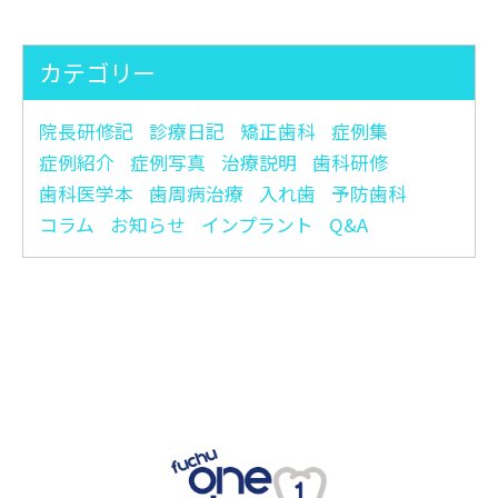
カリオロジー zoom研修
2022.09.01
peter Lingstrom
カテゴリー
インビザライン矯正院長日
2022.08.22
院長研修記
診療日記
矯正歯科
症例集
記
症例紹介
症例写真
治療説明
歯科研修
歯科医学本
歯周病治療
入れ歯
予防歯科
コラム
お知らせ
インプラント
Q&A
2022.8.6ヤンリンデセミナー
2022.08.11
2022.7.22ヤンリンデ歯周病
2022.08.06
セミナー その２
インプラントと噛み合わせ
2022.07.27
ｾﾚｯｸワンデイトリートメント
2022.07.21