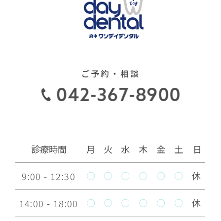
研修 イン 姫路
インビザライン矯正は最
2022.07.15
強！！
ご予約・相談
ドクターリンデ ウエブセミ
2022.07.05
ナー 2022.6.10
美しい歯への道 その①～歯
2022.06.20
ブラシ～
診療時間
月
火
水
木
金
土
日
9:00 - 12:30
なぜ 定期的に歯医者に通う
〇
〇
〇
〇
〇
〇
休
2022.06.13
べきなのか
14:00 - 18:00
〇
〇
〇
〇
〇
〇
休