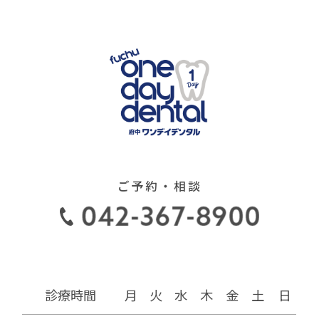
歯がなくても矯正は可能？
2023.06.17
マウスピース矯正とインプラント 併用の
方法について
お口の中を長期的に安定させ
2023.06.16
るためには
歯列矯正を大人になってから
2023.05.12
始める5つのメリット！！
ご予約・相談
なぜ顎がガクガクなるの
2023.05.01
前歯で物が噛めない！！ 開
2023.04.22
咬について
診療時間
月
火
水
木
金
土
日