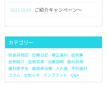
ご紹介キャンペーン～
2023.10.09
右も左も歯がしみる～
2023.08.01
セミナーにいってきました。
2023.07.18
カテゴリー
～患者さんの悩みと望みをきく～
院長研修記
診療日記
矯正歯科
症例集
大人になってからの矯正はこ
症例紹介
症例写真
治療説明
歯科研修
2023.06.30
歯科医学本
歯周病治療
入れ歯
予防歯科
んなメリットがあります。
コラム
お知らせ
インプラント
Q&A
この、黒いところは虫歯です
2023.06.19
か？？