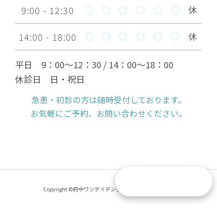
9:00 - 12:30
〇
〇
〇
〇
〇
〇
休
部分矯正のインビザラインゴ
2023.04.08
ー（iGo)について
14:00 - 18:00
〇
〇
〇
〇
〇
〇
休
歯ぎしりとは～
2023.04.04
平日 9：00～12：30 / 14：00～18：00
休診日 日・祝日
保険と自費の被せものってど
2023.03.17
急患・初診の方は随時受付しております。
う違うの？
お気軽にご予約、お問い合わせください。
マウスピース矯正とワイヤー
2023.03.17
矯正の違いについて～
八重歯の矯正について～
2023.03.17
Copyright ©府中ワンデイデンタル All Rights Reserved.
低侵襲な歯周病治療 エルビ
2023.03.12