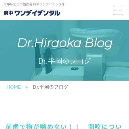
府中駅北口の歯医者 府中ワンデイデンタル
Dr.hiraoka Blog
Dr.平岡のブログ
HOME
Dr.平岡のブログ
前歯で物が噛めない！！ 開咬につい