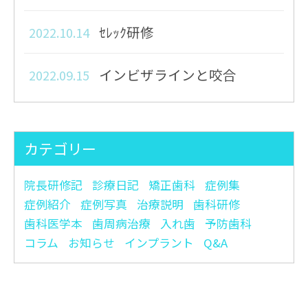
ｾﾚｯｸ研修
2022.10.14
インビザラインと咬合
2022.09.15
カリオロジー zoom研修
2022.09.01
peter Lingstrom
カテゴリー
インビザライン矯正院長日
2022.08.22
院長研修記
診療日記
矯正歯科
症例集
記
症例紹介
症例写真
治療説明
歯科研修
歯科医学本
歯周病治療
入れ歯
予防歯科
コラム
お知らせ
インプラント
Q&A
2022.8.6ヤンリンデセミナー
2022.08.11
2022.7.22ヤンリンデ歯周病
2022.08.06