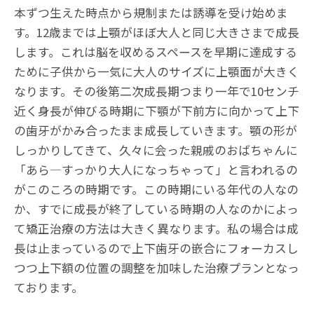
本ずつ生えた時点から規制または誘導を受け始めま
す。12歳までは上顎がほぼ大人と同じ大きさまで成長
します。これは脳を収めるスペースを早期に達成する
ために子供から一気に大人のサイズに上顎面が大きく
なります。その後第二次成長期つまり一年で10センチ
近く身長が伸びる時期に下顎が下前方に向かって上下
の歯牙がかみ合ったまま成長していきます。顎の形が
しっかりしてきて、久々に会った親戚のおばちゃんに
「あら―すっかり大人になっちゃって」と言われるの
がこのころの時期です。この時期にいる年代の人なの
か、すでに成長が終了している時期の人なのかによっ
て矯正治療の方法は大きく異なります。私の場合は成
長は止まっているので上下歯牙の嵌合にフォーカスし
つつ上下額の位置の調整を加味した治療プランとなっ
ております。