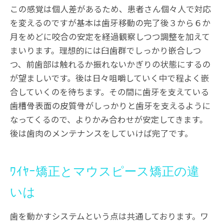
この感覚は個人差があるため、患者さん個々人で対応
を変えるのですが基本は歯牙移動の完了後３から６か
月をめどに咬合の安定を経過観察しつつ調整を加えて
まいります。理想的には臼歯群でしっかり嵌合しつ
つ、前歯部は触れるか振れないかぎりの状態にするの
が望ましいです。後は日々咀嚼していく中で程よく嵌
合していくのを待ちます。その間に歯牙を支えている
歯槽骨表面の皮質骨がしっかりと歯牙を支えるように
なってくるので、よりかみ合わせが安定してきます。
後は歯肉のメンテナンスをしていけば完了です。
ﾜｲﾔｰ矯正とマウスピース矯正の違
いは
歯を動かすシステムという点は共通しております。ワ