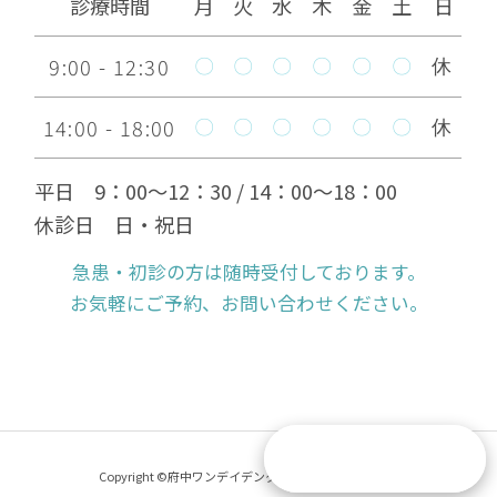
ブラシ～
診療時間
月
火
水
木
金
土
日
9:00 - 12:30
なぜ 定期的に歯医者に通う
〇
〇
〇
〇
〇
〇
休
2022.06.13
べきなのか
14:00 - 18:00
〇
〇
〇
〇
〇
〇
休
矯正終了後の矯正相談
2022.05.26
平日 9：00～12：30 / 14：00～18：00
休診日 日・祝日
抜歯は痛くないですか
2022.05.19
急患・初診の方は随時受付しております。
お気軽にご予約、お問い合わせください。
院長のインビザライン日記
2022.05.14
院長のインビザライン日記
2022.04.26
ホワイトニングについて
2022.04.23
Copyright ©府中ワンデイデンタル All Rights Reserved.